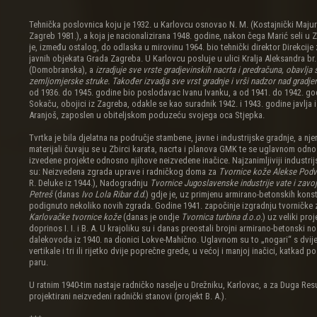
Tehnička poslovnica koju je 1932. u Karlovcu osnovao N. M. (Kostajnički Majur
Zagreb 1981.), a koja je nacionalizirana 1948. godine, nakon čega Marić seli u 
je, između ostalog, do odlaska u mirovinu 1964. bio tehnički direktor Direkcije
javnih objekata Grada Zagreba. U Karlovcu posluje u ulici Kralja Aleksandra br.
(Domobranska), a
izradjuje sve vrste gradjevinskih nacrta i predračuna, obavlja
zemljomjerske struke. Također izvadja sve vrst gradnje i vrši nadzor nad gradje
od 1936. do 1945. godine bio poslodavac Ivanu Ivanku, a od 1941. do 1942. go
Sokaču, obojici iz Zagreba, odakle se kao suradnik 1942. i 1943. godine javlja 
Aranjoš, zaposlen u obiteljskom poduzeću svojega oca Stjepka.
Tvrtka je bila djelatna na područje stambene, javne i industrijske gradnje, a nje
materijali čuvaju se u Zbirci karata, nacrta i planova GMK te se uglavnom odno
izvedene projekte odnosno njihove neizvedene inačice. Najzanimljiviji industrijs
su: Neizvedena zgrada uprave i radničkog doma za
Tvornice kože Alekse Podv
R. Deluke iz 1944.), Nadogradnju
Tvornice Jugoslavenske industrije vate i zavo
Petreš
(danas
Ivo Lola Ribar d.d.
) gdje je, uz primjenu armirano-betonskih konst
podignuto nekoliko novih zgrada. Godine 1941. započinje izgradnju tvorničke
Karlovačke tvornice kože
(danas je ondje
Tvornica turbina d.o.o.
) uz veliki pro
doprinos I. I. i B. A. U krajoliku su i danas preostali brojni armirano-betonski n
dalekovoda iz 1940. na dionici Lokve-Mahično. Uglavnom su to „nogari“ s dvije
vertikale i tri ili rijetko dvije poprečne grede, u većoj i manjoj inačici, katkad po
paru.
U ratnim 1940-tim nastaje radničko naselje u Drežniku, Karlovac, a za Duga Res
projektirani neizvedeni radnički stanovi (projekt B. A.).