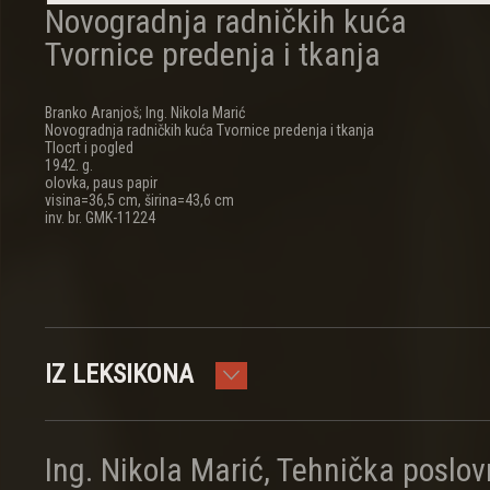
Novogradnja radničkih kuća
Tvornice predenja i tkanja
Branko Aranjoš; Ing. Nikola Marić
Novogradnja radničkih kuća Tvornice predenja i tkanja
Tlocrt i pogled
1942. g.
olovka, paus papir
visina=36,5 cm, širina=43,6 cm
inv. br. GMK-11224
IZ LEKSIKONA
Ing. Nikola Marić, Tehnička poslov