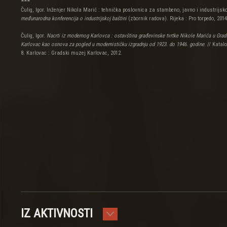
***
Čulig, Igor. Inženjer Nikola Marić : tehnička poslovnica za stambeno, javno i industrijsko
međunarodna konferencija o industrijskoj baštini
(zbornik radova). Rijeka : Pro torpedo, 2014.
Čulig, Igor.
Nacrti iz modernog Karlovca : ostavština građevinske tvrtke Nikole Marića u Gr
Karlovac kao osnova za pogled u modernističku izgradnju od 1923. do 1946. godine
. // Katal
8. Karlovac : Gradski muzej Karlovac, 2012.
IZ AKTIVNOSTI