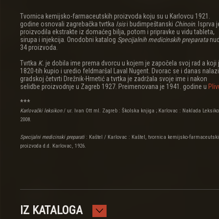
Tvornica kemijsko-farmaceutskih proizvoda koju su u Karlovcu 1921.
godine osnovali zagrebačka tvrtka
Isis
i budimpeštanski
Chinoin
. Isprva j
proizvodila ekstrakte iz domaćeg bilja, potom i pripravke u vidu tableta,
sirupa i injekcija. Onodobni katalog
Specijalnih medicinskih preparata
nud
34 proizvoda.
Tvrtka
K.
je dobila ime prema dvorcu u kojem je započela svoj rad a koji 
1820-tih kupio i uredio feldmaršal Laval Nugent. Dvorac se i danas nalazi
gradskoj četvrti Drežnik-Hrnetić a tvrtka je zadržala svoje ime i nakon
selidbe proizvodnje u Zagreb 1927. Preimenovana je 1941. godine u
Pliv
***
Karlovački leksikon
/ ur. Ivan Ott ml. Zagreb : Školska knjiga ; Karlovac : Naklada Leksiko
2008.
Specijalni medicinski preparati
: Kaštel
/ Karlovac : Kaštel, tvornica kemijsko-farmaceutsk
proizvoda d.d. Karlovac, 1926.
IZ KATALOGA