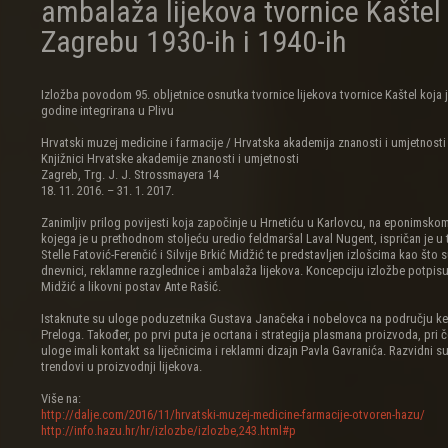
ambalaža lijekova tvornice Kaštel
Zagrebu 1930-ih i 1940-ih
Izložba povodom 95. obljetnice osnutka tvornice lijekova tvornice Kaštel koja j
godine integrirana u Plivu
Hrvatski muzej medicine i farmacije / Hrvatska akademija znanosti i umjetnosti
Knjižnici Hrvatske akademije znanosti i umjetnosti
Zagreb, Trg. J. J. Strossmayera 14
18. 11. 2016. – 31. 1. 2017.
Zanimljiv prilog povijesti koja započinje u Hrnetiću u Karlovcu, na eponimsko
kojega je u prethodnom stoljeću uredio feldmaršal Laval Nugent, ispričan je u
Stelle Fatović-Ferenčić i Silvije Brkić Midžić te predstavljen izlošcima kao što s
dnevnici, reklamne razglednice i ambalaža lijekova. Koncepciju izložbe potpisuj
Midžić a likovni postav Ante Rašić.
Istaknute su uloge poduzetnika Gustava Janačeka i nobelovca na području ke
Preloga. Također, po prvi puta je ocrtana i strategija plasmana proizvoda, pri
uloge imali kontakt sa liječnicima i reklamni dizajn Pavla Gavranića. Razvidni su
trendovi u proizvodnji lijekova.
Više na:
http://dalje.com/2016/11/hrvatski-muzej-medicine-farmacije-otvoren-hazu/
http://info.hazu.hr/hr/izlozbe/izlozbe,243.html#p