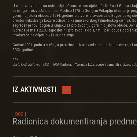
U sastavu tvornice su osim odjela Obućare postojale još i Kožara i Gumara koje
za druge proizvođače obuće. Godine 1975. u Gornjem Pokuplju otvoren je pog
gornjih dijelova obuće, a 1984. godine je otvorena šivaonica u Bogovićevoj ulic
prostor nekadašnje kožare odnosno kasnije školskog tehnološkog centra). Go
sagrađen je novi pogon u Krnjaku za proizvodnju gornjih dijelova obuće. Do 1
tvornica je imala 2.200 zaposlenih i proizvodila do 1,7 mil. pari obuće godišnje:
prodavaonice diljem bivše Jugoslavije.
Godine 1991. pada u stečaj, a preuzima je Karlovačka industrija obuće koja i od
2003. godine.
***
Josip Kraš, Karlovac : 1920. - 1990.
Karlovac : Tvornica kože, obuće i gumenih proizvoda Jo
IZ AKTIVNOSTI
[ DOG ]
Radionica dokumentiranja predme