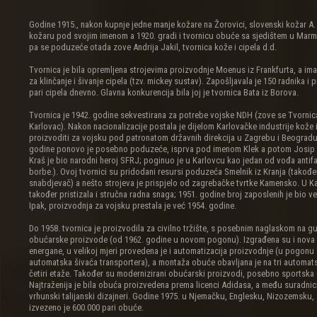
Godine 1915., nakon kupnje jedne manje kožare na Žorovici, slovenski kožar A.
kožaru pod svojim imenom a 1920. gradi i tvornicu obuće sa sjedištem u Marmo
pa se poduzeće otada zove Andrija Jakil, tvornica kože i cipela d.d.
Tvornica je bila opremljena strojevima proizvodnje Moenus iz Frankfurta, a imal
za klinčanje i šivanje cipela (tzv. mickey sustav). Zapošljavala je 150 radnika i 
pari cipela dnevno. Glavna konkurencija bila joj je tvornica Bata iz Borova.
Tvornica je 1942. godine sekvestirana za potrebe vojske NDH (zove se Tvornica
Karlovac). Nakon nacionalizacije postala je dijelom Karlovačke industrije kože i
proizvoditi za vojsku pod patronatom državnih direkcija u Zagrebu i Beogradu
godine ponovo je posebno poduzeće, isprva pod imenom Klek a potom Josip 
Kraš je bio narodni heroj SFRJ; poginuo je u Karlovcu kao jedan od vođa antifa
borbe.). Ovoj tvornici su pridodani resursi poduzeća Smelnik iz Kranja (takođe
snabdjevač) a nešto strojeva je prispjelo od zagrebačke tvrtke Kamensko. U Ka
također pristizala i stručna radna snaga; 1951. godine broj zaposlenih je bio ve
Ipak, proizvodnja za vojsku prestala je već 1954. godine.
Do 1958. tvornica je proizvodila za civilno tržište, s posebnim naglaskom na 
obućarske proizvode (od 1962. godine u novom pogonu). Izgrađena su i nova s
energane, u velikoj mjeri provedena je i automatizacija proizvodnje (u pogonu 
automatska šivaća transportera), a montaža obuće obavljana je na tri automat
četiri etaže. Također su modernizirani obućarski proizvodi, posebno sportska
Najtraženija je bila obuća proizvedena prema licenci Adidasa, a među suradnic
vrhunski talijanski dizajneri. Godine 1975. u Njemačku, Englesku, Nizozemsku,
izvezeno je 600.000 pari obuće.