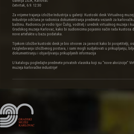
Galerija ZILIK, Karlovac
četvrtak, 6.9. 12:30
Za vrijeme trajanja izložbe Industrija u galeriji: Kustoski desk Virtualnog muze
industrije održana je radionica dokumentiranja predmeta vezanih za karlovačku
baštinu. Radionicu je vodio Igor Čulig, voditelj i urednik virtualnog muzeja i k
Gradskog muzeja Karlovac, kako bi sudionicima pojasnio način rada kustosa 
nove artefakte u bazu podataka.
Tijekom izložbe kustoski desk je bio otvoren za javnost kako bi posjetitelji, o
razgledavanja izložbenog postava, i sami mogli sudjelovati u prikupljanju, bilj
dokumentiranju i objavljivanju prikupljenih informacija
U katalogu pogledajte predmete privatnih vlasnika koji su "nove akvizicije" Vi
muzeja karlovačke industrije!