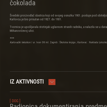
čokolada
Švedski proizvođač slastica koji od svojeg osnutka 1901. posluje pod obitelj
Karlovcu je bio prisutan od 1927. do 1931.
Tvornica je upošljavala stotinjak uglavnom stranih radnika, a nalazila se u dan
Mihanovićevoj ulici.
***
Karlovački leksikon
/ ur. Ivan Ott ml. Zagreb : Školska knjiga ; Karlovac : Naklada Leksiko
IZ AKTIVNOSTI
[ DOG ]
Radionica dokumentiranja predme