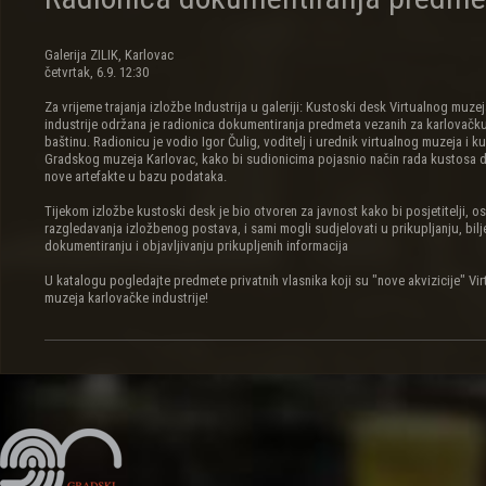
Galerija ZILIK, Karlovac
četvrtak, 6.9. 12:30
Za vrijeme trajanja izložbe Industrija u galeriji: Kustoski desk Virtualnog muze
industrije održana je radionica dokumentiranja predmeta vezanih za karlovačku
baštinu. Radionicu je vodio Igor Čulig, voditelj i urednik virtualnog muzeja i k
Gradskog muzeja Karlovac, kako bi sudionicima pojasnio način rada kustosa 
nove artefakte u bazu podataka.
Tijekom izložbe kustoski desk je bio otvoren za javnost kako bi posjetitelji, o
razgledavanja izložbenog postava, i sami mogli sudjelovati u prikupljanju, bilj
dokumentiranju i objavljivanju prikupljenih informacija
U katalogu pogledajte predmete privatnih vlasnika koji su "nove akvizicije" Vi
muzeja karlovačke industrije!