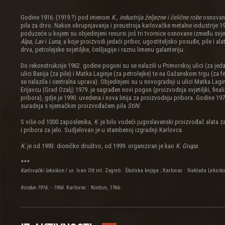
Godine 1916. (1919.?) pod imenom
K., industrija željezne i čelične robe
osnovana
pila za drvo. Nakon okrupnjavanja i preustroja karlovačke metalne industrije 1
poduzeće u kojem su objedinjeni resursi još tri tvornice osnovane između svje
Alpa
,
Lav
i
Luna
, a koje proizvodi jedaći pribor, ugostiteljsko posuđe, pile i al
drva, petrolejske svjetiljke, češljagije i raznu limenu galanteriju.
Do rekonstrukcije 1962. godine pogoni su se nalazili u Primorskoj ulici (za jeda
ulici Banija (za pile) i Matka Laginje (za petrolejke) te na Gažanskom trgu (za f
se nalazila i centralna uprava). Objedinjeni su u novogradnji u ulici Matka Lag
Erijavcu (Grad Ozalj) 1979. je sagrađen novi pogon (proizvodnja svjetiljki, final
pribora), gdje je 1990. uvedena i nova linija za proizvodnju pribora. Godine 197
suradnja s njemačkim proizvođačem pila
Stihl
.
S više od 1000 zaposlenika,
K.
je bilo vodeći jugoslavenski proizvođač alata z
i pribora za jelo. Sudjelovao je u stambenoj izgradnji Karlovca.
K.
je od 1993. dioničko društvo, od 1999. organiziran je kao
K. Grupa
.
***
Karlovački leksikon
/ ur. Ivan Ott ml. Zagreb : Školska knjiga ; Karlovac : Naklada Leksiko
Kordun 1916. - 1966.
Karlovac : Kordun, 1966.