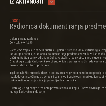
IZ AKTIVNOSTI
[ DOG ]
Radionica dokumentiranja predme
Galerija ZILIK, Karlovac
četvrtak, 6.9. 12:30
Za vrijeme trajanja izložbe Industrija u galeriji: Kustoski desk Virtualnog muze
industrije održana je radionica dokumentiranja predmeta vezanih za karlovačku
baštinu. Radionicu je vodio Igor Čulig, voditelj i urednik virtualnog muzeja i k
Gradskog muzeja Karlovac, kako bi sudionicima pojasnio način rada kustosa 
nove artefakte u bazu podataka.
Tijekom izložbe kustoski desk je bio otvoren za javnost kako bi posjetitelji, o
razgledavanja izložbenog postava, i sami mogli sudjelovati u prikupljanju, bilj
dokumentiranju i objavljivanju prikupljenih informacija
U katalogu pogledajte predmete privatnih vlasnika koji su "nove akvizicije" Vi
muzeja karlovačke industrije!