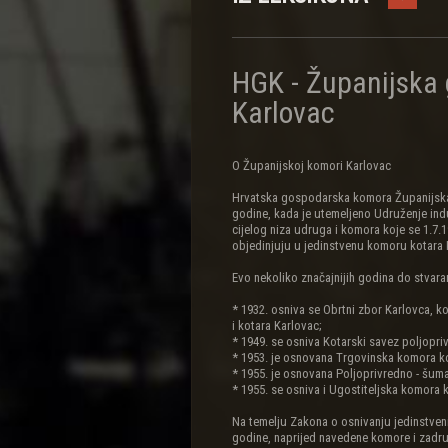
HGK - Županijska
Karlovac
O Županijskoj komori Karlovac
Hrvatska gospodarska komora Županijska 
godine, kada je utemeljeno Udruženje indus
cijelog niza udruga i komora koje se 1.7
objedinjuju u jedinstvenu komoru kotara 
Evo nekoliko značajnijih godina do stvara
* 1932. osniva se Obrtni zbor Karlovca, 
i kotara Karlovac;
* 1949. se osniva Kotarski savez poljopri
* 1953. je osnovana Trgovinska komora ko
* 1955. je osnovana Poljoprivredno - šum
* 1955. se osniva i Ugostiteljska komora 
Na temelju Zakona o osnivanju jedinstven
godine, naprijed navedene komore i zadru