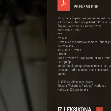
75. godina Županijske gospodarske komore
Nikola Perić ; fotografije Marko Čolić et.
Županijska komora Karlovac, 2004.
ISBN 953-6207-36-3
***
Izdavač:
Hrvatska gospodarska komora - Županijs
Za izdavača:
mr. Zlatko Kuzman
Priredili:
Božo Kovačević, Dujo Nekić, Nikola Perić
Fotografije:
Marko Čolić, Josip Desović, Danko Fajt, J
Latković, Darko Marinić, Dinko Neskusil, S
Vranić
Grafičko oblikovanje i tisak:
Tiskara “Pečarić & Radočaj”, Karlovac
Naklada: 500 primjeraka
IZ LEKSIKONA