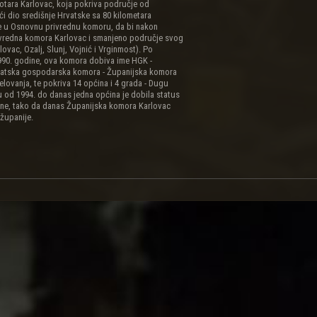
otara Karlovac, koja pokriva područje od
i dio središnje Hrvatske sa 80 kilometara
me u Osnovnu privrednu komoru, da bi nakon
ivredna komora Karlovac i smanjeno područje svog
ovac, Ozalj, Slunj, Vojnić i Vrginmost). Po
990. godine, ova komora dobiva ime HGK -
rvatska gospodarska komora - Županijska komora
jelovanja, te pokriva 14 općina i 4 grada - Dugu
ju od 1994. do danas jedna općina je dobila status
ćine, tako da danas Županijska komora Karlovac
županije.