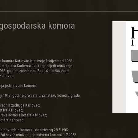
 gospodarska komora
komora Karlovac ima svoje korijene od 1928.
trijalaca Karlovca. Iza toga slijedi osnivanje
.1962. godine zajedno sa Zadružnim savezom
Karlovac.
nja jedinstvene komore:
koji 1947. godine prerasta u Zanatsku komoru grada
vrednih zadruga Karlovac;
tara Karlovac;
arska komora kotara Karlovac;
kotara Karlovac.
ih privrednih komora - donešenog 28.5.1962.
žni savez osnivaju jedinstvenu komoru 1.7.1962.