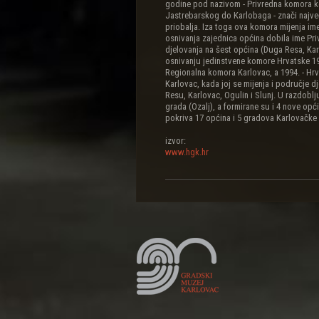
godine pod nazivom - Privredna komora k
Jastrebarskog do Karlobaga - znači najveć
priobalja. Iza toga ova komora mijenja i
osnivanja zajednica općina dobila ime Pr
djelovanja na šest općina (Duga Resa, Karl
osnivanju jedinstvene komore Hrvatske 1
Regionalna komora Karlovac, a 1994. - H
Karlovac, kada joj se mijenja i područje d
Resu, Karlovac, Ogulin i Slunj. U razdobl
grada (Ozalj), a formirane su i 4 nove op
pokriva 17 općina i 5 gradova Karlovačke 
izvor:
www.hgk.hr